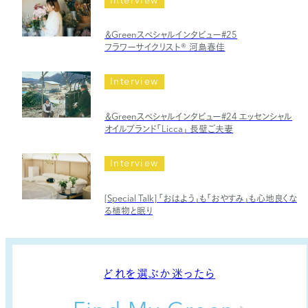
Interview
＆Greenスペシャルインタビュー#25
フラワーサイクリスト
®
河島春佳
Interview
＆Greenスペシャルインタビュー#24 エッセンシャル
オイルブランド「Licca」 長壁ご夫妻
Interview
[Special Talk] 「おはよう」も「おやすみ」も心地良くな
る植物と眠り
どれを選ぶか迷ったら