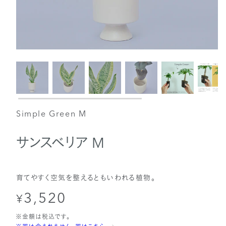
Simple Green M
サンスベリア M
育てやすく空気を整えるともいわれる植物。
3,520
通
¥
常
※金額は税込です。
価