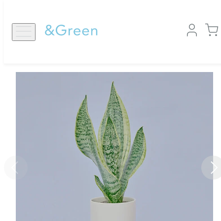
コ
ン
テ
ン
ツ
Top
Shopping
Simple Green M
に
ス
キ
ッ
プ