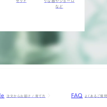
セット
りな器やジョーロ
など
de
FAQ
注文からお届け / 育て方
よくあるご質