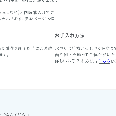
により指定時間内に配達が出来
す。
&Goodsなど）と同時購入はでき
は表示されず、決済ページへ進
お手入れ方法
品到着後2週間以内にご連絡
水やりは植物が少し浮く程度まで
ます。
面や側面を触って全体が乾いた
詳しいお手入れ方法は
こちら
を
ご注意ください。