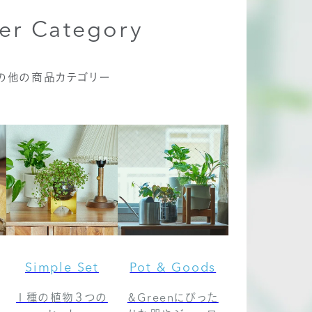
er Category
の他の商品カテゴリー
Simple Set
Pot & Goods
１種の植物３つの
＆Greenにぴった