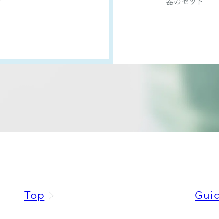
器のセット
Top
Gui