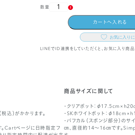
数量
カートへ入れる
お気に入りに
LINEでID連携をしていただくと、お気に入り
商品サイズに関して
・クリアポット：φ17.5cm×h20
（税込）がかかります。
・SKホワイトポット：φ18cm×h
・パフカル（スポンジ部分）のサ
です。Cartページに日時指定フ
㎝、直径約14～16㎝です。Simpl