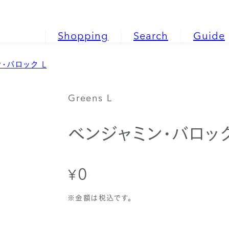
Shopping
Search
Guide
・バロック L
Greens L
ベンジャミン・バロック
0
¥
通
常
価
※金額は税込です。
格