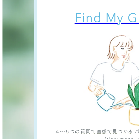
Find My G
４〜５つの質問で直感で見つかる
パ