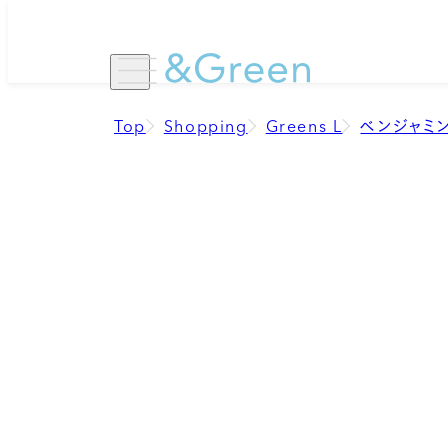
コ
ン
テ
ン
ツ
Top
Shopping
Greens L
ベンジャミン
に
ス
キ
ッ
プ