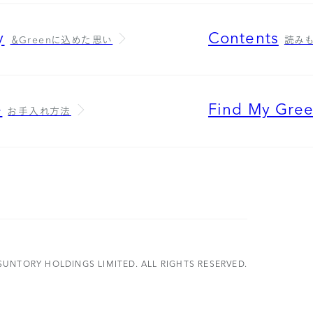
y
Contents
＆Greenに込めた思い
読み
e
Find My Gre
お手入れ方法
SUNTORY HOLDINGS LIMITED. ALL RIGHTS RESERVED.