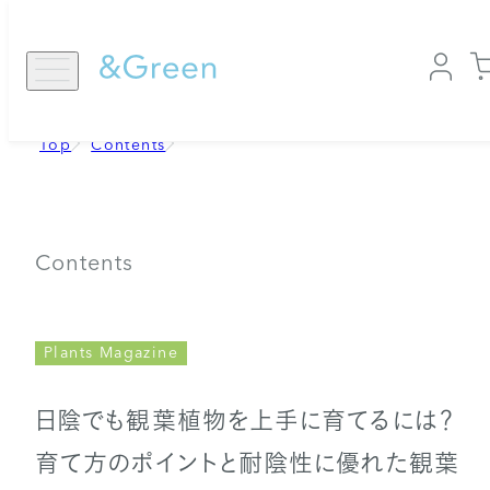
コ
ン
テ
ン
ツ
に
Top
Contents
ス
キ
ッ
プ
Contents
Plants Magazine
日陰でも観葉植物を上手に育てるには？
育て方のポイントと耐陰性に優れた観葉